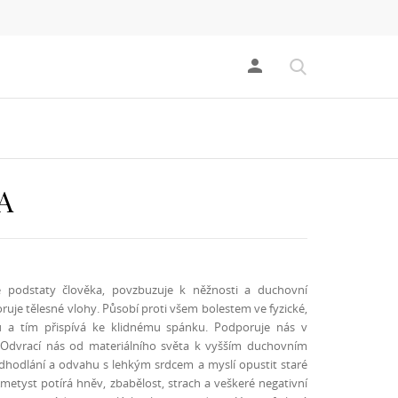
person
A
é podstaty člověka, povzbuzuje k něžnosti a duchovní
ruje tělesné vlohy. Působí proti všem bolestem ve fyzické,
ěchu a tím přispívá ke klidnému spánku. Podporuje nás v
. Odvrací nás od materiálního světa k vyšším duchovním
odhodlání a odvahu s lehkým srdcem a myslí opustit staré
metyst potírá hněv, zbabělost, strach a veškeré negativní