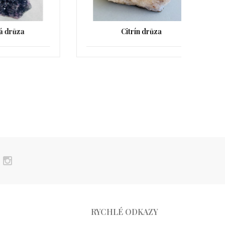
Citrín drůza
Ame
RYCHLÉ ODKAZY