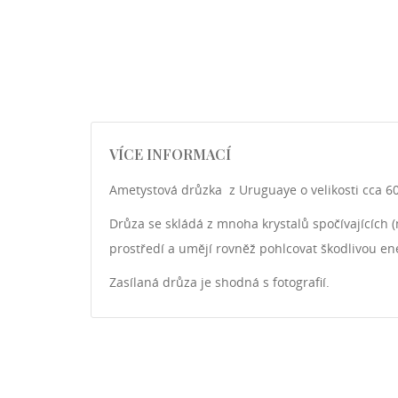
VÍCE INFORMACÍ
Ametystová drůzka z Uruguaye o velikosti cca 
Drůza se skládá z mnoha krystalů spočívajících (
prostředí a umějí rovněž pohlcovat škodlivou ene
Zasílaná drůza je shodná s fotografií.