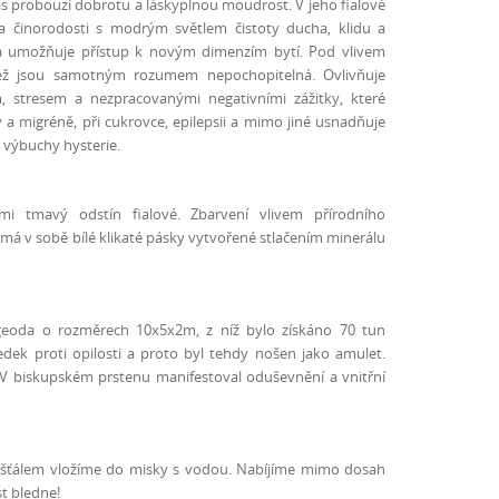
nás probouzí dobrotu a láskyplnou moudrost. V jeho fialové
 a činorodosti s modrým světlem čistoty ducha, klidu a
 umožňuje přístup k novým dimenzím bytí. Pod vlivem
 jež jsou samotným rozumem nepochopitelná. Ovlivňuje
stresem a nezpracovanými negativními zážitky, které
 a migréně, při cukrovce, epilepsii a mimo jiné usnadňuje
a výbuchy hysterie.
i tmavý odstín fialové. Zbarvení vlivem přírodního
 má v sobě bílé klikaté pásky vytvořené stlačením minerálu
 geoda o rozměrech 10x5x2m, z níž bylo získáno 70 tun
edek proti opilosti a proto byl tehdy nošen jako amulet.
i. V biskupském prstenu manifestoval oduševnění a vnitřní
řišťálem vložíme do misky s vodou. Nabíjíme mimo dosah
t bledne!