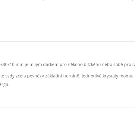
60x30x10 mm je milým dárkem pro někoho blízkého nebo sobě pro r
ne vždy zcela pevně) v základní hornině. Jednotlivé krystaly mohou b
rgii.