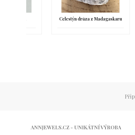
ůza
Celestýn drůza z Madagaskaru
Přip
ANNJEWELS.CZ - UNIKÁTNÍ VÝROBA