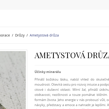
korace
Drůzy
Ametystová drůza
AMETYSTOVÁ DRŮZ
Účinky minerálu
Přináší božskou lásku, nabízí vhled do skutečn
moudrosti. Otevírá cestu pro rozvoj intuice a podpo
citové i duševní oblasti. Mírní žal, přináší út
obětavosti, nezištnosti a touze pomáhat bližním
formám života. Jeho energie v nás probouzí vůli, 
návyky, představy a emoce a nahradit je lepšími. A