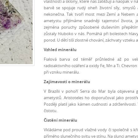
vlastnosti a sklony, které nás zatěžují a naopak v 
barvě se spojuje rudý oheň životní síly, smyslů
nekonečna. Tak tvoří most mezi Zemí a Nebem a
ametystu přijímáme snadněji tajemství života,
zejména poruchy způsobené duševním přepětím, 
zůstaly hluboko v nás. Pomáhá při bolestech hlavy
porod. U dětí tiší zlostné chování, záchvaty vzteku 
Vzhled minerálu
Fialová barva od téměř průhledné až po velm
radioaktivního ozáření a oxidy Fe, Mn a Ti. Chevron
při vzniku minerálu.
Zajímavosti o minerálu
V Brazílii v pohoří Serra do Mar byla objevena
ametystů. Aristoteles ho doporučoval jako prostř
Později platil jako kámen cudnosti a zdrženlivost
čistotu.
Čistění minerálu
Vkládáme pod proud vlažné vody či společně s k
přímého slunečního svitu ve stínu. Na slunci ametys