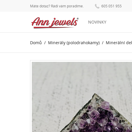
Máte dotaz? Rádi vám poradíme.
605 051 955
NOVINKY
Domů
Minerály (polodrahokamy)
Minerální de