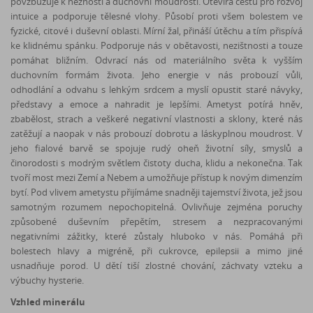
povzbuzuje k něžnosti a duchovní moudrosti. Otevírá cestu pro rozvoj
intuice a podporuje tělesné vlohy. Působí proti všem bolestem ve
fyzické, citové i duševní oblasti. Mírní žal, přináší útěchu a tím přispívá
ke klidnému spánku. Podporuje nás v obětavosti, nezištnosti a touze
pomáhat bližním. Odvrací nás od materiálního světa k vyšším
duchovním formám života. Jeho energie v nás probouzí vůli,
odhodlání a odvahu s lehkým srdcem a myslí opustit staré návyky,
představy a emoce a nahradit je lepšími. Ametyst potírá hněv,
zbabělost, strach a veškeré negativní vlastnosti a sklony, které nás
zatěžují a naopak v nás probouzí dobrotu a láskyplnou moudrost. V
jeho fialové barvě se spojuje rudý oheň životní síly, smyslů a
činorodosti s modrým světlem čistoty ducha, klidu a nekonečna. Tak
tvoří most mezi Zemí a Nebem a umožňuje přístup k novým dimenzím
bytí. Pod vlivem ametystu přijímáme snadněji tajemství života, jež jsou
samotným rozumem nepochopitelná. Ovlivňuje zejména poruchy
způsobené duševním přepětím, stresem a nezpracovanými
negativními zážitky, které zůstaly hluboko v nás. Pomáhá při
bolestech hlavy a migréně, při cukrovce, epilepsii a mimo jiné
usnadňuje porod. U dětí tiší zlostné chování, záchvaty vzteku a
výbuchy hysterie.
Vzhled minerálu