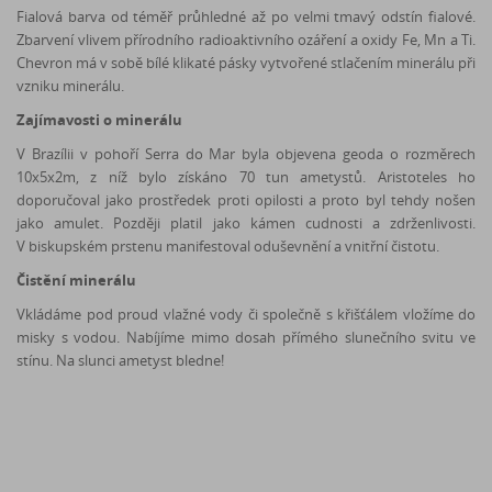
Fialová barva od téměř průhledné až po velmi tmavý odstín fialové.
Zbarvení vlivem přírodního radioaktivního ozáření a oxidy Fe, Mn a Ti.
Chevron má v sobě bílé klikaté pásky vytvořené stlačením minerálu při
vzniku minerálu.
Zajímavosti o minerálu
V Brazílii v pohoří Serra do Mar byla objevena geoda o rozměrech
10x5x2m, z níž bylo získáno 70 tun ametystů. Aristoteles ho
doporučoval jako prostředek proti opilosti a proto byl tehdy nošen
jako amulet. Později platil jako kámen cudnosti a zdrženlivosti.
V biskupském prstenu manifestoval oduševnění a vnitřní čistotu.
Čistění minerálu
Vkládáme pod proud vlažné vody či společně s křišťálem vložíme do
misky s vodou. Nabíjíme mimo dosah přímého slunečního svitu ve
stínu. Na slunci ametyst bledne!