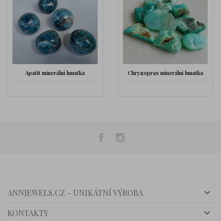
Chryzopras minerální hmatka
Araukarit - zkamenělé dřevo -
hmatka

ANNJEWELS.CZ - UNIKÁTNÍ VÝROBA

KONTAKTY