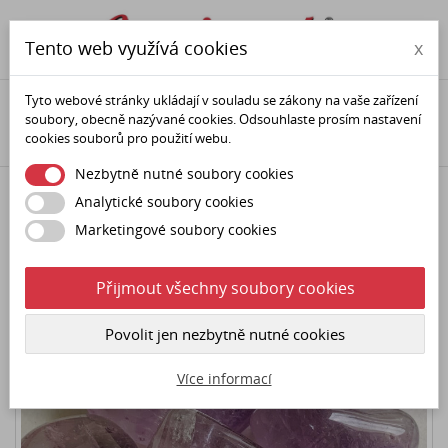

phone
person
Tento web využívá cookies
x
Tyto webové stránky ukládají v souladu se zákony na vaše zařízení
Domů
Minerály (polodrahokamy)
Minerální dekorace
soubory, obecně nazývané cookies. Odsouhlaste prosím nastavení
Hmatky
Ametyst Brazílie minerální hmatka
cookies souborů pro použití webu.
Nezbytně nutné soubory cookies
Analytické soubory cookies
Marketingové soubory cookies
Přijmout všechny soubory cookies
Povolit jen nezbytně nutné cookies
Více informací