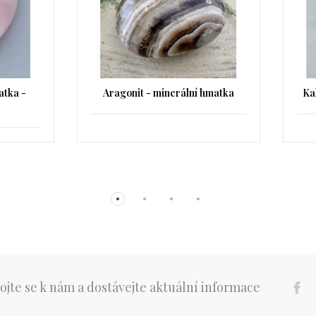
agonit - minerální hmatka
Kalcit růžový minerální hm
ojte se k nám a dostávejte aktuální informace