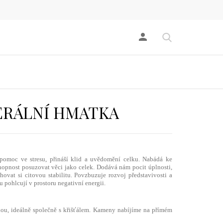
person
NERÁLNÍ HMATKA
a pomoc ve stresu, přináší klid a uvědomění celku. Nabádá ke
opnost posuzovat věci jako celek. Dodává nám pocit úplnosti,
ovat si citovou stabilitu. Povzbuzuje rozvoj představivosti a
 pohlcují v prostoru negativní energii.
ou, ideálně společně s křišťálem. Kameny nabíjíme na přímém