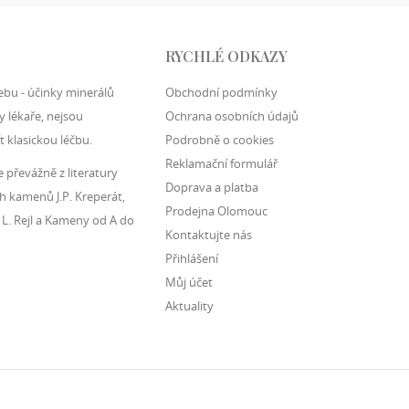
RYCHLÉ ODKAZY
ebu - účinky minerálů
Obchodní podmínky
 lékaře, nejsou
Ochrana osobních údajů
t klasickou léčbu.
Podrobně o cookies
Reklamační formulář
převážně z literatury
Doprava a platba
h kamenů J.P. Kreperát,
Prodejna Olomouc
 L. Rejl a Kameny od A do
Kontaktujte nás
Přihlášení
Můj účet
Aktuality