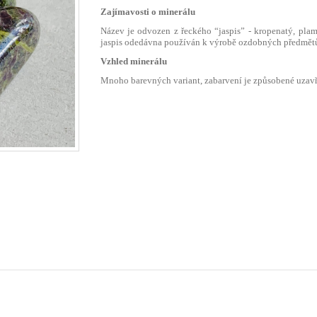
Zajímavosti o minerálu
Název je odvozen z řeckého “jaspis” - kropenatý, plam
jaspis odedávna používán k výrobě ozdobných předmětů a
Vzhled minerálu
Mnoho barevných variant, zabarvení je způsobené uzavř