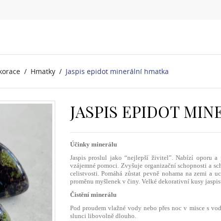
korace
Hmatky
Jaspis epidot minerální hmatka
JASPIS EPIDOT MI
Účinky minerálu
Jaspis proslul jako “nejlepší živitel”. Nabízí oporu 
vzájemné pomoci. Zvyšuje organizační schopnosti a sch
celistvosti. Pomáhá zůstat pevně nohama na zemi a uch
proměnu myšlenek v činy. Velké dekorativní kusy jaspisu
Čistění minerálu
Pod proudem vlažné vody nebo přes noc v misce s vod
slunci libovolně dlouho.