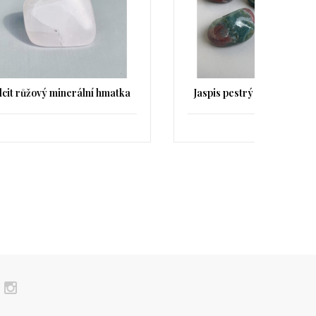
atka
Jaspis pestrý minerální hmatka
Ang