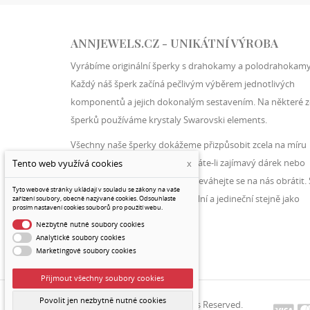
ANNJEWELS.CZ - UNIKÁTNÍ VÝROBA
Vyrábíme originální šperky s drahokamy a polodrahokamy
Každý náš šperk začíná pečlivým výběrem jednotlivých
komponentů a jejich dokonalým sestavením. Na některé z
šperků používáme krystaly Swarovski elements.
Všechny naše šperky dokážeme přizpůsobit zcela na míru
konkrétnímu zákazníkovi. Hledáte-li zajímavý dárek nebo
unikátní šperk sami pro sebe, neváhejte se na nás obrátit. 
Ann jewels budete vždy originální a jedineční stejně jako
naše šperky.
©2021 Annjewels.cz®. All Rights Reserved.