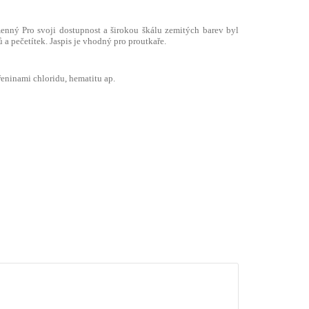
enný Pro svoji dostupnost a širokou škálu zemitých barev byl
 pečetítek. Jaspis je vhodný pro proutkaře.
eninami chloridu, hematitu ap.