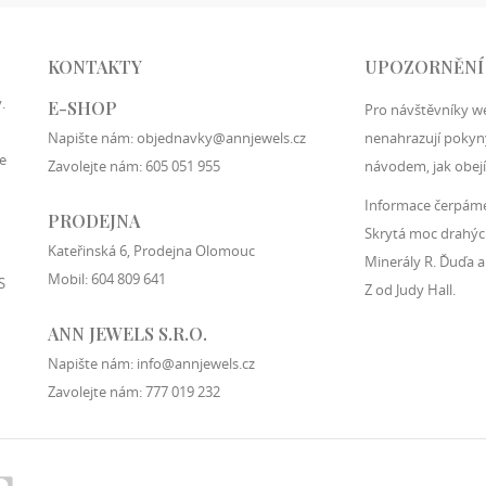
KONTAKTY
UPOZORNĚNÍ
.
E-SHOP
Pro návštěvníky w
Napište nám:
objednavky@annjewels.cz
nenahrazují pokyny
e
Zavolejte nám:
605 051 955
návodem, jak obejí
Informace čerpáme 
PRODEJNA
Skrytá moc drahýc
Kateřinská 6, Prodejna Olomouc
Minerály R. Ďuďa a
Mobil:
604 809 641
S
Z od Judy Hall.
ANN JEWELS S.R.O.
Napište nám:
info@annjewels.cz
Zavolejte nám:
777 019 232