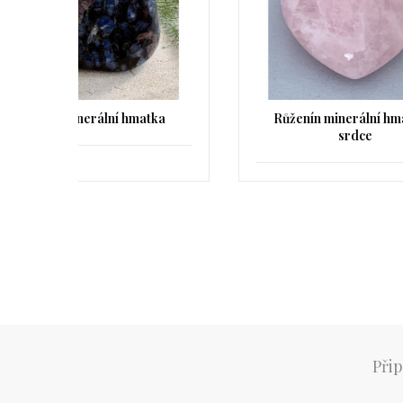
atka
Růženín minerální hmatka -
Ar
srdce
Přip