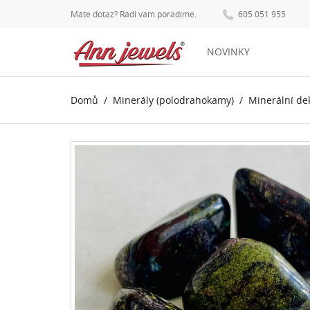
Máte dotaz? Rádi vám poradíme.
605 051 955
NOVINKY
Domů
Minerály (polodrahokamy)
Minerální de