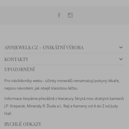

ANNJEWELS.CZ - UNIKÁTNÍ VÝROBA

KONTAKTY
UPOZORNĚNÍ
Pro návštěvníky webu - účinky minerálů nenahrazují pokyny lékaře,
nejsou návodem, jak obejít klasickou léčbu.
Informace čerpáme převážně z literatury Skrytá moc drahých kamenů
J.P. Kreperát, Minerály R. Ďuďa a L. Rejl a Kameny od A do Z od Judy
Hall.
RYCHLÉ ODKAZY