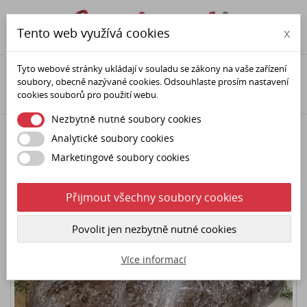

phone
person
Tento web využívá cookies
x
Tyto webové stránky ukládají v souladu se zákony na vaše zařízení
Domů
Minerály (polodrahokamy)
Minerální dekorace
soubory, obecně nazývané cookies. Odsouhlaste prosím nastavení
Hmatky
Záhněda minerální hmatka - jumbo
cookies souborů pro použití webu.
Nezbytně nutné soubory cookies
Analytické soubory cookies
Marketingové soubory cookies
Přijmout všechny soubory cookies
Povolit jen nezbytně nutné cookies
Více informací