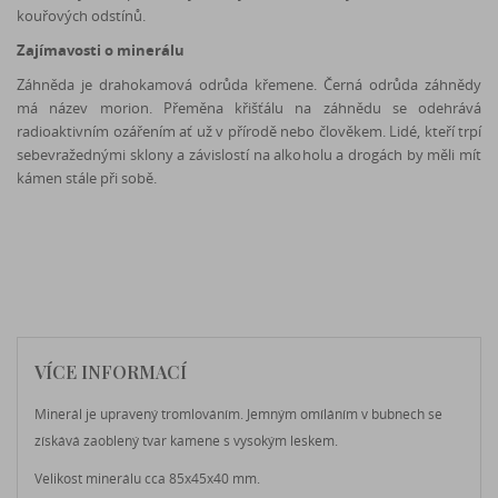
kouřových odstínů.
Zajímavosti o minerálu
Záhněda je drahokamová odrůda křemene. Černá odrůda záhnědy
má název morion. Přeměna křišťálu na záhnědu se odehrává
radioaktivním ozářením ať už v přírodě nebo člověkem. Lidé, kteří trpí
sebevražednými sklony a závislostí na alkoholu a drogách by měli mít
kámen stále při sobě.
VÍCE INFORMACÍ
Minerál je upravený tromlováním. Jemným omíláním v bubnech se
získává zaoblený tvar kamene s vysokým leskem.
Velikost minerálu cca 85x45x40 mm.