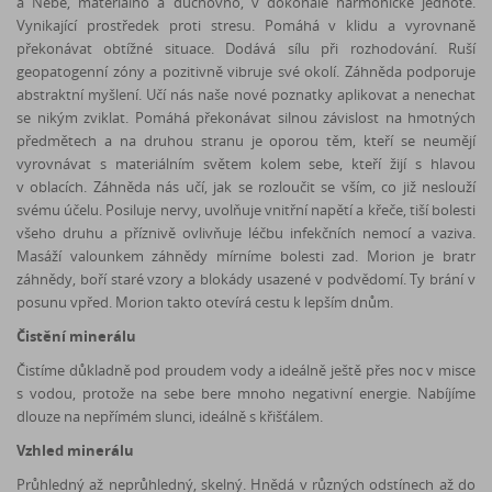
a Nebe, materiálno a duchovno, v dokonalé harmonické jednotě.
Vynikající prostředek proti stresu. Pomáhá v klidu a vyrovnaně
překonávat obtížné situace. Dodává sílu při rozhodování. Ruší
geopatogenní zóny a pozitivně vibruje své okolí. Záhněda podporuje
abstraktní myšlení. Učí nás naše nové poznatky aplikovat a nenechat
se nikým zviklat. Pomáhá překonávat silnou závislost na hmotných
předmětech a na druhou stranu je oporou těm, kteří se neumějí
vyrovnávat s materiálním světem kolem sebe, kteří žijí s hlavou
v oblacích. Záhněda nás učí, jak se rozloučit se vším, co již neslouží
svému účelu. Posiluje nervy, uvolňuje vnitřní napětí a křeče, tiší bolesti
všeho druhu a příznivě ovlivňuje léčbu infekčních nemocí a vaziva.
Masáží valounkem záhnědy mírníme bolesti zad. Morion je bratr
záhnědy, boří staré vzory a blokády usazené v podvědomí. Ty brání v
posunu vpřed. Morion takto otevírá cestu k lepším dnům.
Čistění minerálu
Čistíme důkladně pod proudem vody a ideálně ještě přes noc v misce
s vodou, protože na sebe bere mnoho negativní energie. Nabíjíme
dlouze na nepřímém slunci, ideálně s křišťálem.
Vzhled minerálu
Průhledný až neprůhledný, skelný. Hnědá v různých odstínech až do