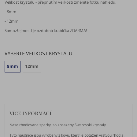
Velikost krystalu - přepnutím velikosti změníte fotku náhledu:
- 8mm
- 12mm
Samozřejmostí je ozdobná krabička ZDARMA!
VYBERTE VELIKOST KRYSTALU
8mm
12mm
VÍCE INFORMACÍ
Naše rhodiované šperky jsou osazeny Swarovski krystaly.
Tyto náušnice jsou vyrobeny z kovu, který je potažen vrstvou rhodia.