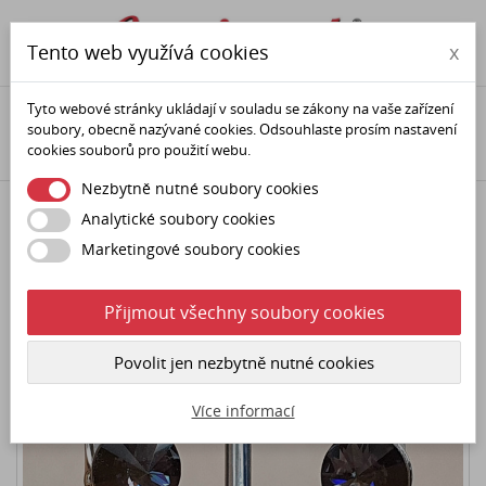

phone
person
Tento web využívá cookies
x
Tyto webové stránky ukládají v souladu se zákony na vaše zařízení
Domů
Šperky (Swarovski krystaly)
Náušnice
Klapky
soubory, obecně nazývané cookies. Odsouhlaste prosím nastavení
Náušnice klapka SW - Graphite
cookies souborů pro použití webu.
Nezbytně nutné soubory cookies
Analytické soubory cookies
Marketingové soubory cookies
Přijmout všechny soubory cookies
Povolit jen nezbytně nutné cookies
Více informací