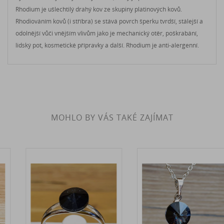
Rhodium je ušlechtilý drahý kov ze skupiny platinových kovů.
Rhodiováním kovů (i stříbra) se stává povrch šperku tvrdší, stálejší a
odolnější vůči vnějším vlivům jako je mechanický otěr, poškrabání,
lidský pot, kosmetické přípravky a další. Rhodium je anti-alergenní.
MOHLO BY VÁS TAKÉ ZAJÍMAT