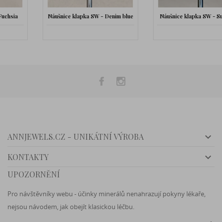
Náušnice klapka SW - Denim blue
Náušnice klapka SW - Sunflower

ANNJEWELS.CZ - UNIKÁTNÍ VÝROBA

KONTAKTY
UPOZORNĚNÍ
Pro návštěvníky webu - účinky minerálů nenahrazují pokyny lékaře,
nejsou návodem, jak obejít klasickou léčbu.