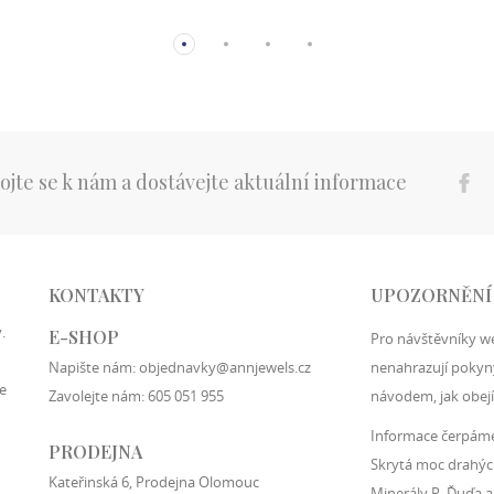
ojte se k nám a dostávejte aktuální informace
KONTAKTY
UPOZORNĚNÍ
.
E-SHOP
Pro návštěvníky w
Napište nám:
objednavky@annjewels.cz
nenahrazují pokyny
e
Zavolejte nám:
605 051 955
návodem, jak obejí
Informace čerpáme 
PRODEJNA
Skrytá moc drahýc
Kateřinská 6, Prodejna Olomouc
Minerály R. Ďuďa a