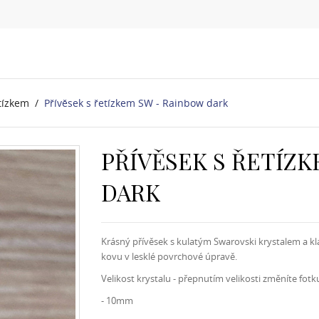
etízkem
Přívěsek s řetízkem SW - Rainbow dark
PŘÍVĚSEK S ŘETÍZK
DARK
Krásný přívěsek s kulatým Swarovski krystalem a k
kovu v lesklé povrchové úpravě.
Velikost krystalu - přepnutím velikosti změníte fotk
- 10mm