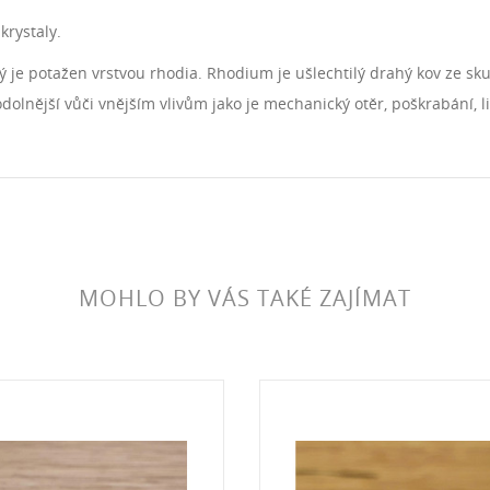
krystaly.
rý je potažen vrstvou rhodia. Rhodium je ušlechtilý drahý kov ze sk
a odolnější vůči vnějším vlivům jako je mechanický otěr, poškrabání,
MOHLO BY VÁS TAKÉ ZAJÍMAT