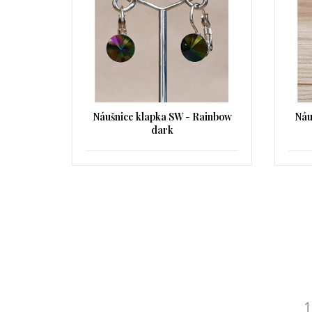
Náušnice klapka SW - Rainbow
Náu
dark
1