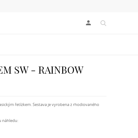
person
EM SW - RAINBOW
lasickým řetízkem. Sestava je vyrobena z rhodiovaného
u náhledu: