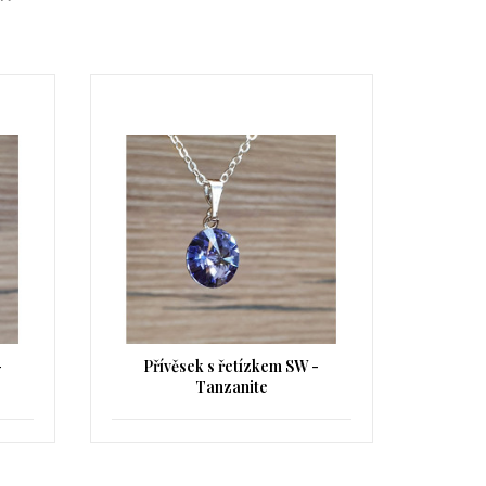
-
Přívěsek s řetízkem SW - Light
Přívěs
rose