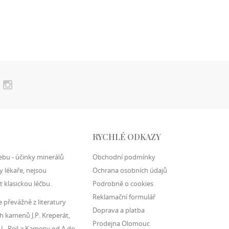
RYCHLÉ ODKAZY
ebu - účinky minerálů
Obchodní podmínky
 lékaře, nejsou
Ochrana osobních údajů
t klasickou léčbu.
Podrobně o cookies
Reklamační formulář
převážně z literatury
Doprava a platba
h kamenů J.P. Kreperát,
Prodejna Olomouc
 L. Rejl a Kameny od A do