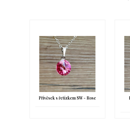
- Rose
Přívěsek s řetízkem SW -
Tangerine