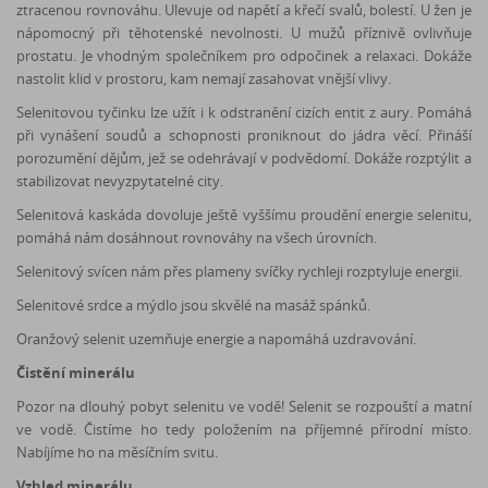
ztracenou rovnováhu. Ulevuje od napětí a křečí svalů, bolestí. U žen je
nápomocný při těhotenské nevolnosti. U mužů příznivě ovlivňuje
prostatu. Je vhodným společníkem pro odpočinek a relaxaci. Dokáže
nastolit klid v prostoru, kam nemají zasahovat vnější vlivy.
Selenitovou tyčinku lze užít i k odstranění cizích entit z aury. Pomáhá
při vynášení soudů a schopnosti proniknout do jádra věcí. Přináší
porozumění dějům, jež se odehrávají v podvědomí. Dokáže rozptýlit a
stabilizovat nevyzpytatelné city.
Selenitová kaskáda dovoluje ještě vyššímu proudění energie selenitu,
pomáhá nám dosáhnout rovnováhy na všech úrovních.
Selenitový svícen nám přes plameny svíčky rychleji rozptyluje energii.
Selenitové srdce a mýdlo jsou skvělé na masáž spánků.
Oranžový selenit uzemňuje energie a napomáhá uzdravování.
Čistění minerálu
Pozor na dlouhý pobyt selenitu ve vodě! Selenit se rozpouští a matní
ve vodě. Čistíme ho tedy položením na příjemné přírodní místo.
Nabíjíme ho na měsíčním svitu.
Vzhled minerálu