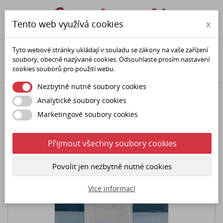

phone
person
Tento web využívá cookies
x
Tyto webové stránky ukládají v souladu se zákony na vaše zařízení
Domů
Minerály (polodrahokamy)
Minerální dekorace
soubory, obecně nazývané cookies. Odsouhlaste prosím nastavení
Selenity
Selenit velká kaskáda
cookies souborů pro použití webu.
Nezbytně nutné soubory cookies
Analytické soubory cookies
Marketingové soubory cookies
Přijmout všechny soubory cookies
Povolit jen nezbytně nutné cookies
Více informací