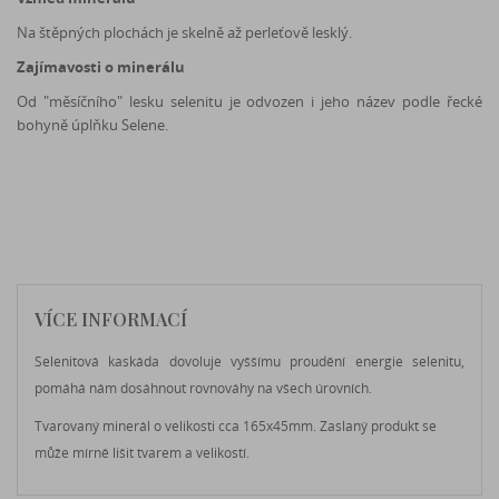
Na štěpných plochách je skelně až perleťově lesklý.
Zajímavosti o minerálu
Od "měsíčního" lesku selenitu je odvozen i jeho název podle řecké
bohyně úplňku Selene.
VÍCE INFORMACÍ
Selenitová kaskáda dovoluje vyššímu proudění energie selenitu,
pomáhá nám dosáhnout rovnováhy na všech úrovních.
Tvarovaný minerál o velikosti cca 165x45mm. Zaslaný produkt se
může mírně lišit tvarem a velikostí.