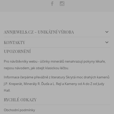

ANNJEWELS.CZ - UNIKÁTNÍ VÝROBA

KONTAKTY
UPOZORNĚNÍ
Pro návštěvníky webu - účinky minerálů nenahrazují pokyny lékaře,
nejsou návodem, jak obejít klasickou léčbu.
Informace čerpáme převážně z literatury Skrytá moc drahých kamenů
J.P. Kreperát, Minerály R. Ďuďa a L. Rejl a Kameny od A do Z od Judy
Hall.
RYCHLÉ ODKAZY
Obchodní podmínky