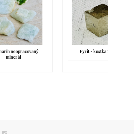
ý
Pyrit - kostka minerál
La
ne