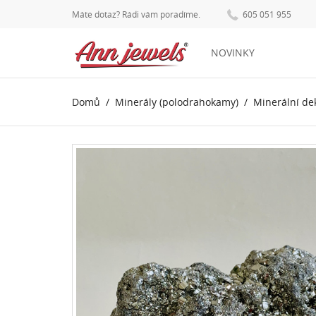
Máte dotaz? Rádi vám poradíme.
605 051 955
NOVINKY
Domů
Minerály (polodrahokamy)
Minerální de