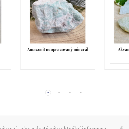
onit neopracovaný minerál
Akvamarín neopracovan
minerál
ojte se k nám a dostávejte aktuální informace