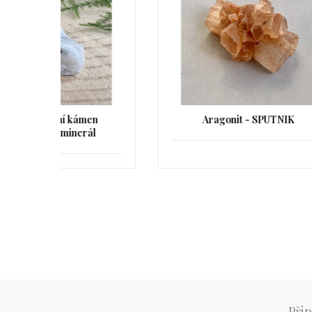
men
Aragonit - SPUTNIK
Amaz
ál
Přip