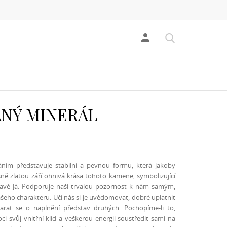
person
NÝ MINERÁL
ním představuje stabilní a pevnou formu, která jakoby
ně zlatou září ohnivá krása tohoto kamene, symbolizující
ravé Já. Podporuje naši trvalou pozornost k nám samým,
šeho charakteru. Učí nás si je uvědomovat, dobré uplatnit
tarat se o naplnění představ druhých. Pochopíme-li to,
 svůj vnitřní klid a veškerou energii soustředit sami na