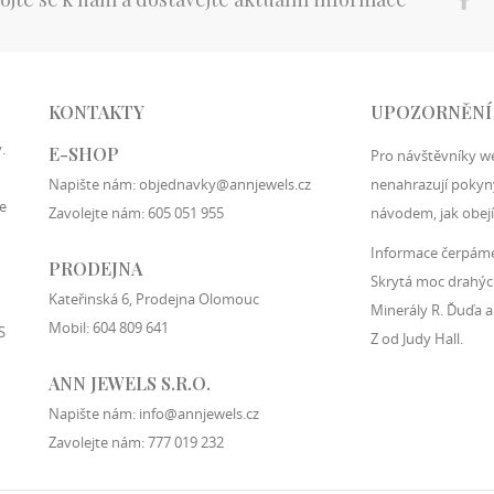
KONTAKTY
UPOZORNĚNÍ
.
E-SHOP
Pro návštěvníky w
Napište nám:
objednavky@annjewels.cz
nenahrazují pokyny
e
Zavolejte nám:
605 051 955
návodem, jak obejí
Informace čerpáme 
PRODEJNA
Skrytá moc drahýc
Kateřinská 6, Prodejna Olomouc
Minerály R. Ďuďa a
Mobil:
604 809 641
S
Z od Judy Hall.
ANN JEWELS S.R.O.
Napište nám:
info@annjewels.cz
Zavolejte nám:
777 019 232