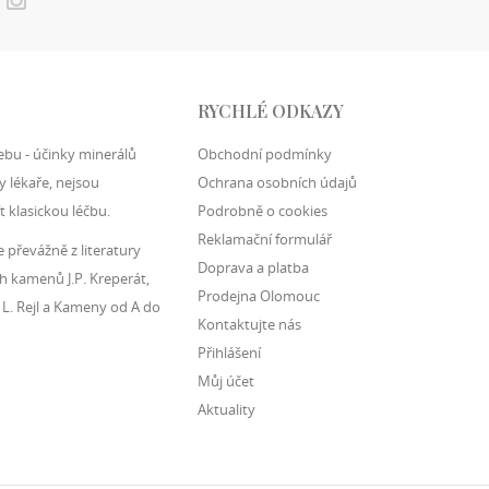
RYCHLÉ ODKAZY
ebu - účinky minerálů
Obchodní podmínky
 lékaře, nejsou
Ochrana osobních údajů
t klasickou léčbu.
Podrobně o cookies
Reklamační formulář
převážně z literatury
Doprava a platba
h kamenů J.P. Kreperát,
Prodejna Olomouc
 L. Rejl a Kameny od A do
Kontaktujte nás
Přihlášení
Můj účet
Aktuality