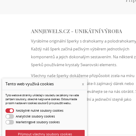
ANNJEWELS.CZ - UNIKÁTNÍ VÝROBA
Vyrábíme originální šperky s drahokamy a polodrahokamy
Každý náš šperk začíná pečlivým výběrem jednotlivých
komponentů a jejich dokonalým sestavením. Na některé z
šperků používáme krystaly Swarovski elements.
Všechny naše šperky dokážeme přizpůsobit zcela na míru
konkrétnímu zákazníkovi. Hledáte-li zajímavý dárek nebo
unikátní šperk sami pro sebe, neváhejte se na nás obrátit. 
Ann jewels budete vždy originální a jedineční stejně jako
naše šperky.