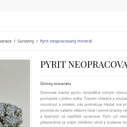
korace
Suroviny
Pyrit neopracovaný minerál
PYRIT NEOPRACOVA
Účinky minerálu
Dokonalá stavba pyritu zbrázděná ostrým rýhová
pocházela z jiného světa. Tvarem chladná a součas
moudrost a intelekt, nás podněcuje hledat své p
promítá do našeho vědomí čisté i stinné stránky na
a špatných se napříště vyvarovat. Pyrit učí nes
přestaneme se trápit míněním okolí a budeme moci