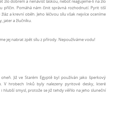
t zlo dobrem a nenávist láskou, neboť reagujeme-li na zlo
příčin. Pomáhá nám činit správná rozhodnutí. Pyrit tiší
 žláz a krevní oběh. Jeho léčivou sílu však nejvíce oceníme
, jater a žlučníku.
me jej nabrat zpět sílu z přírody. Nepoužíváme vodu!
- oheň. Již ve Starém Egyptě byl používán jako šperkový
n. V hrobech Inků byly nalezeny pyritové desky, které
 hlubší smysl, protože se již tehdy věřilo na jeho sluneční