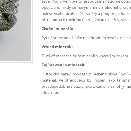
sebe. Pod vlivem pyritu se současně naučíme opláce
opět zlem, nikdy se nevymaníme z bludného kruhu 
bolesti všeho druhu, léčí záněty a podporuje funkci
při nemocech trávicího ústrojí, žaludku, střev, sleziny
Čistění minerálu
Pyrit čistíme položením na přírodním místě a nechá
Vzhled minerálu
Žlutý až mosazně žlutý minerál s kovovým leskem.
Zajímavosti o minerálu
Historický název odvozen z řeckého slova “pyr” 
materiál. Ve středověku byl nošen jako talisma
pravděpodobně sloužily jako zrcadla, ale mohly mít i
sílu a moc.