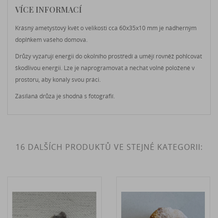
VÍCE INFORMACÍ
Krásný ametystový květ o velikosti cca 60x35x10 mm je nádherným
doplňkem vašeho domova.
Drůzy vyzařují energii do okolního prostředí a umějí rovněž pohlcovat
škodlivou energii. Lze je naprogramovat a nechat volně položené v
prostoru, aby konaly svou práci.
Zasílaná drůza je shodná s fotografií.
16 DALŠÍCH PRODUKTŮ VE STEJNÉ KATEGORII: