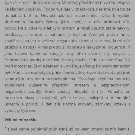
fyzické, citové i duševní oblasti. Mírní žal, přináší útěchu a tím přispívá
ke klidnému spánku. Podporuje nás v obětavosti, nezištnosti a touze
pomáhat bližním. Odvrací nás od materiálního světa k vyšším
duchovním formám života. Jeho energie v nás probouzí vůli,
odhodlání a odvahu s lehkým srdcem a myslí opustit staré návyky,
představy a emoce a nahradit je lepšími. Ametyst potírá hněv,
zbabělost, strach a veškeré negativní vlastnosti a sklony, které nás
zatěžují a naopak v nás probouzí dobrotu a láskyplnou moudrost. V
jeho fialové barvě se spojuje rudý oheň životní síly, smyslů a
činorodosti s modrým světlem čistoty ducha, klidu a nekonečna. Tak
tvoří most mezi Zemí a Nebem a umožňuje přístup k novým dimenzím
bytí. Pod vlivem ametystu přijímáme snadněji tajemství života, jež jsou
samotným rozumem nepochopitelná. Ovlivňuje zejména poruchy
způsobené duševním přepětím, stresem a nezpracovanými
negativními zážitky, které zůstaly hluboko v nás. Pomáhá při
bolestech hlavy a migréně, při cukrovce, epilepsii a mimo jiné
usnadňuje porod. U dětí tiší zlostné chování, záchvaty vzteku a
výbuchy hysterie.
Vzhled minerálu
Fialová barva od téměř průhledné až po velmi tmavý odstín fialové.