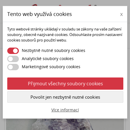

phone
person
Tento web využívá cookies
x
Tyto webové stránky ukládají v souladu se zákony na vaše zařízení
Domů
Minerály (polodrahokamy)
Minerální dekorace
soubory, obecně nazývané cookies. Odsouhlaste prosím nastavení
Drůzy
Ametystový květ - drůza
cookies souborů pro použití webu.
Nezbytně nutné soubory cookies
Analytické soubory cookies
Marketingové soubory cookies
Přijmout všechny soubory cookies
Povolit jen nezbytně nutné cookies
Více informací