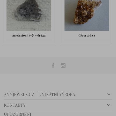
drůza
Citrín drůza
Křišťálová drůz

ANNJEWELS.CZ - UNIKÁTNÍ VÝROBA

KONTAKTY
UPOZORNĚNÍ