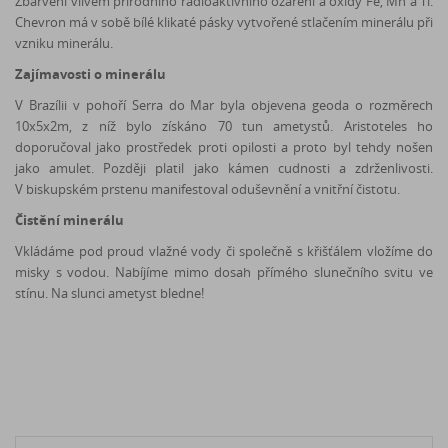
Zbarvení vlivem přírodního radioaktivního ozáření a oxidy Fe, Mn a Ti.
Chevron má v sobě bílé klikaté pásky vytvořené stlačením minerálu při
vzniku minerálu.
Zajímavosti o minerálu
V Brazílii v pohoří Serra do Mar byla objevena geoda o rozměrech
10x5x2m, z níž bylo získáno 70 tun ametystů. Aristoteles ho
doporučoval jako prostředek proti opilosti a proto byl tehdy nošen
jako amulet. Později platil jako kámen cudnosti a zdrženlivosti.
V biskupském prstenu manifestoval oduševnění a vnitřní čistotu.
Čistění minerálu
Vkládáme pod proud vlažné vody či společně s křišťálem vložíme do
misky s vodou. Nabíjíme mimo dosah přímého slunečního svitu ve
stínu. Na slunci ametyst bledne!