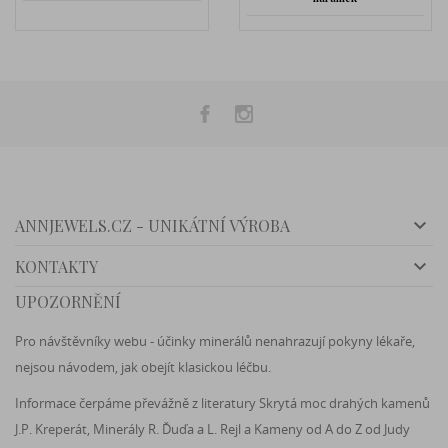

ANNJEWELS.CZ - UNIKÁTNÍ VÝROBA

KONTAKTY
UPOZORNĚNÍ
Pro návštěvníky webu - účinky minerálů nenahrazují pokyny lékaře,
nejsou návodem, jak obejít klasickou léčbu.
Informace čerpáme převážně z literatury Skrytá moc drahých kamenů
J.P. Kreperát, Minerály R. Ďuďa a L. Rejl a Kameny od A do Z od Judy