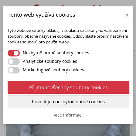

phone
person
Tento web využívá cookies
x
Tyto webové stránky ukládají v souladu se zákony na vaše zařízení
Domů
Minerály (polodrahokamy)
Šperky
Náramky
soubory, obecně nazývané cookies. Odsouhlaste prosím nastavení
Zlomkové náramky
Chalcedon modrý sekaný náramek
cookies souborů pro použití webu.
Nezbytně nutné soubory cookies
Analytické soubory cookies
Marketingové soubory cookies
Přijmout všechny soubory cookies
Povolit jen nezbytně nutné cookies
Více informací