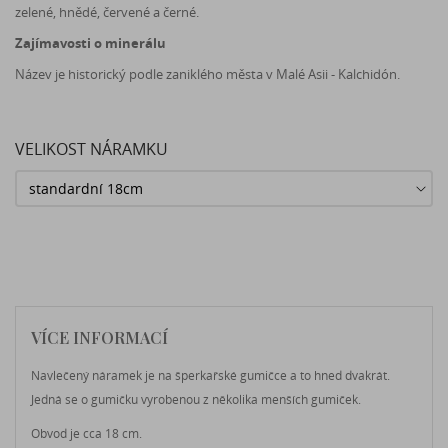
zelené, hnědé, červené a černé.
Zajímavosti o minerálu
Název je historický podle zaniklého města v Malé Asii - Kalchidón.
VELIKOST NÁRAMKU
VÍCE INFORMACÍ
Navlečený náramek je na šperkařské gumičce a to hned dvakrát.
Jedná se o gumičku vyrobenou z několika menších gumiček.
Obvod je cca 18 cm.