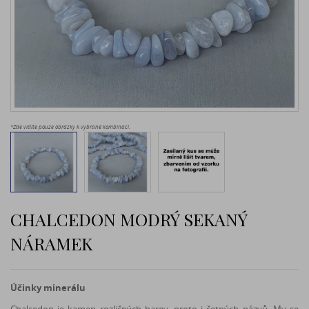
*Zde vidíte pouze obrázky k vybrané kombinaci.
CHALCEDON MODRÝ SEKANÝ
NÁRAMEK
Účinky minerálu
Chalcedon je kamen rozličných barev, proto i četných názvů. My se