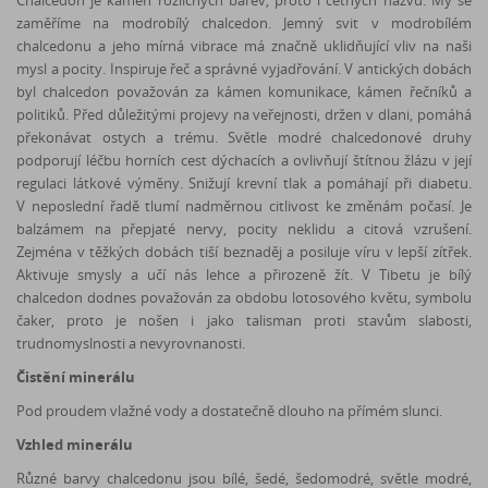
zaměříme na modrobílý chalcedon. Jemný svit v modrobílém
chalcedonu a jeho mírná vibrace má značně uklidňující vliv na naši
mysl a pocity. Inspiruje řeč a správné vyjadřování. V antických dobách
byl chalcedon považován za kámen komunikace, kámen řečníků a
politiků. Před důležitými projevy na veřejnosti, držen v dlani, pomáhá
překonávat ostych a trému. Světle modré chalcedonové druhy
podporují léčbu horních cest dýchacích a ovlivňují štítnou žlázu v její
regulaci látkové výměny. Snižují krevní tlak a pomáhají při diabetu.
V neposlední řadě tlumí nadměrnou citlivost ke změnám počasí. Je
balzámem na přepjaté nervy, pocity neklidu a citová vzrušení.
Zejména v těžkých dobách tiší beznaděj a posiluje víru v lepší zítřek.
Aktivuje smysly a učí nás lehce a přirozeně žít. V Tibetu je bílý
chalcedon dodnes považován za obdobu lotosového květu, symbolu
čaker, proto je nošen i jako talisman proti stavům slabosti,
trudnomyslnosti a nevyrovnanosti.
Čistění minerálu
Pod proudem vlažné vody a dostatečně dlouho na přímém slunci.
Vzhled minerálu
Různé barvy chalcedonu jsou bílé, šedé, šedomodré, světle modré,