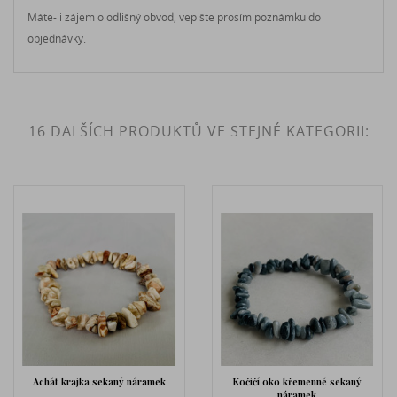
Máte-li zájem o odlišný obvod, vepište prosím poznámku do
objednávky.
16 DALŠÍCH PRODUKTŮ VE STEJNÉ KATEGORII:
náramek
Kočičí oko křemenné sekaný
Lapis lazuli sekaný n
náramek